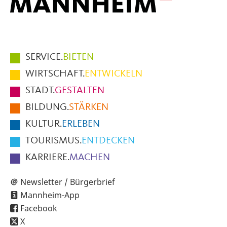
Hauptmenüpunkte
SERVICE.
BIETEN
im
WIRTSCHAFT.
ENTWICKELN
Fußbereich
STADT.
GESTALTEN
der
BILDUNG.
STÄRKEN
Seite
KULTUR.
ERLEBEN
TOURISMUS.
ENTDECKEN
KARRIERE.
MACHEN
Newsletter / Bürgerbrief
Mannheim-App
Facebook
X