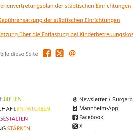
Ferienvertretungsplan der städtischen Einrichtungen
Gebührensatzung der städtischen Einrichtungen
Satzung über die Entlastung bei Kinderbetreuungsko
Teile
Teile
Teile
eile diese Seite
diese
diese
diese
Seite
Seite
Seite
auf
auf
per
Facebook
X
E-
Mail
üpunkte
Newsletter / Bürgerb
E.
BIETEN
Mannheim-App
CHAFT.
ENTWICKELN
h
Facebook
GESTALTEN
X
NG.
STÄRKEN