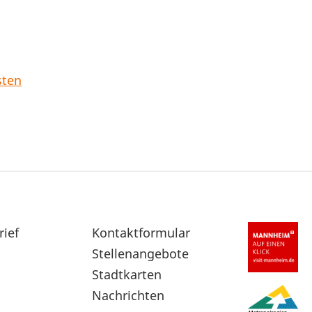
sten
rief
Sekundärnavigation
Kontaktformular
im
Stellenangebote
Fußbereich
Stadtkarten
Nachrichten