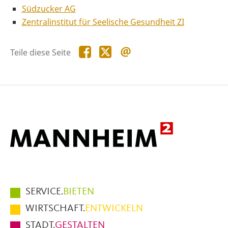
Südzucker AG
Zentralinstitut für Seelische Gesundheit ZI
Teile
Teile
Teile
Teile diese Seite
diese
diese
diese
Seite
Seite
Seite
auf
auf
per
Facebook
X
E-
Mail
Hauptmenüpunkte
SERVICE.
BIETEN
im
WIRTSCHAFT.
ENTWICKELN
Fußbereich
STADT.
GESTALTEN