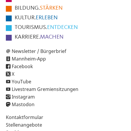
der
BILDUNG.
STÄRKEN
Seite
KULTUR.
ERLEBEN
TOURISMUS.
ENTDECKEN
KARRIERE.
MACHEN
Newsletter / Bürgerbrief
Mannheim-App
Facebook
X
YouTube
Livestream Gremiensitzungen
Instagram
Mastodon
Sekundärnavigation
Kontaktformular
im
Stellenangebote