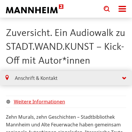
Toggle
Toggle
search
search
input
input
form
Zuversicht. Ein Audiowalk zu
STADT.WAND.KUNST – Kick-
Off mit Autor*innen
Anschrift & Kontakt
Weitere Informationen
Zehn Murals, zehn Geschichten – Stadtbibliothek
Mannheim und Alte Feuerwache haben gemeinsam