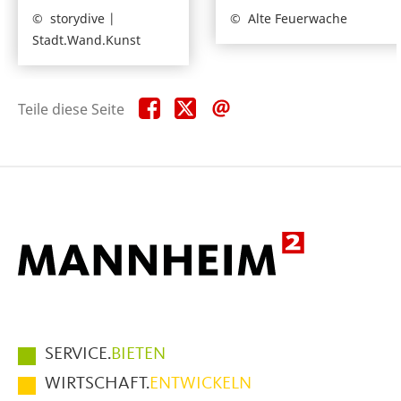
storydive |
Alte Feuerwache
Stadt.Wand.Kunst
Teile
Teile
Teile
Teile diese Seite
diese
diese
diese
Seite
Seite
Seite
auf
auf
per
Facebook
X
E-
Mail
Hauptmenüpunkte
SERVICE.
BIETEN
im
WIRTSCHAFT.
ENTWICKELN
Fußbereich