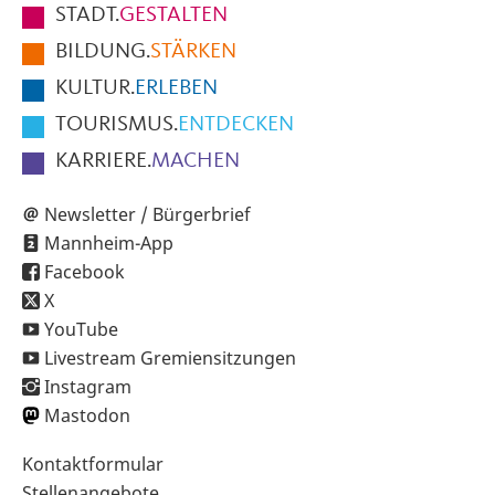
STADT.
GESTALTEN
der
BILDUNG.
STÄRKEN
Seite
KULTUR.
ERLEBEN
TOURISMUS.
ENTDECKEN
KARRIERE.
MACHEN
Newsletter / Bürgerbrief
Mannheim-App
Facebook
X
YouTube
Livestream Gremiensitzungen
Instagram
Mastodon
Sekundärnavigation
Kontaktformular
im
Stellenangebote