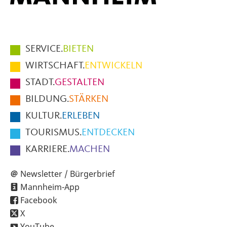
Hauptmenüpunkte
SERVICE.
BIETEN
im
WIRTSCHAFT.
ENTWICKELN
Fußbereich
STADT.
GESTALTEN
der
BILDUNG.
STÄRKEN
Seite
KULTUR.
ERLEBEN
TOURISMUS.
ENTDECKEN
KARRIERE.
MACHEN
Newsletter / Bürgerbrief
Mannheim-App
Facebook
X
YouTube