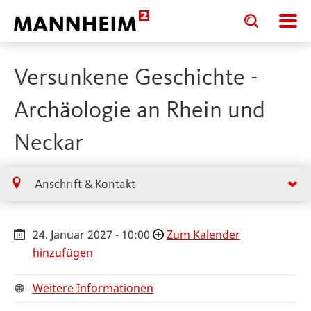
Toggle
Toggle
search
search
input
input
form
Versunkene Geschichte -
Archäologie an Rhein und
Neckar
Anschrift & Kontakt
24. Januar 2027 - 10:00
Zum Kalender
hinzufügen
Weitere Informationen