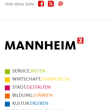
Teile
Teile
Teile
Teile diese Seite
diese
diese
diese
Seite
Seite
Seite
auf
auf
per
Facebook
X
E-
Mail
Hauptmenüpunkte
SERVICE.
BIETEN
im
WIRTSCHAFT.
ENTWICKELN
Fußbereich
STADT.
GESTALTEN
der
BILDUNG.
STÄRKEN
Seite
KULTUR.
ERLEBEN