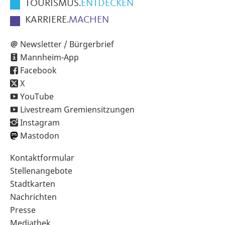
TOURISMUS.
ENTDECKEN
KARRIERE.
MACHEN
Newsletter / Bürgerbrief
Mannheim-App
Facebook
X
YouTube
Livestream Gremiensitzungen
Instagram
Mastodon
Sekundärnavigation
Kontaktformular
im
Stellenangebote
Fußbereich
Stadtkarten
Nachrichten
Presse
Mediathek