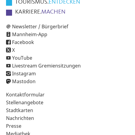
TOURISMUS.
ENTDECKEN
KARRIERE.
MACHEN
Newsletter / Bürgerbrief
Mannheim-App
Facebook
X
YouTube
Livestream Gremiensitzungen
Instagram
Mastodon
Sekundärnavigation
Kontaktformular
im
Stellenangebote
Fußbereich
Stadtkarten
Nachrichten
Presse
Mediathek