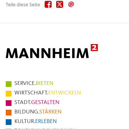
Teile
Teile
Teile
Teile diese Seite
diese
diese
diese
Seite
Seite
Seite
auf
auf
per
Facebook
X
E-
Mail
Hauptmenüpunkte
SERVICE.
BIETEN
im
WIRTSCHAFT.
ENTWICKELN
Fußbereich
STADT.
GESTALTEN
der
BILDUNG.
STÄRKEN
Seite
KULTUR.
ERLEBEN