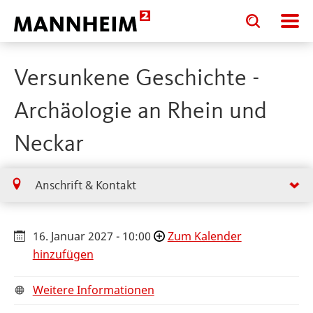
Toggle
Toggle
search
search
input
input
form
Versunkene Geschichte -
Archäologie an Rhein und
Neckar
Anschrift & Kontakt
16. Januar 2027 - 10:00
Zum Kalender
hinzufügen
Weitere Informationen