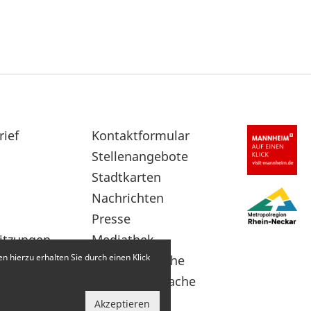
rief
Sekundärnavigation
Kontaktformular
im
Stellenangebote
Fußbereich
Stadtkarten
Nachrichten
Presse
itzungen
Mediathek
 hierzu erhalten Sie durch einen Klick
Leichte Sprache
Gebärdensprache
Akzeptieren