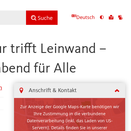
Deutsch
Ansicht
Zu
Zu
Suche
mit
den
de
hohem
Inhalte
Inh
Kontrast
in
in
r trifft Leinwand –
umschalten
leichter
Geb
Sprach
bend für Alle
n
Anschrift & Kontakt
Zur Anzeige der Google Maps-Karte benötigen wir
Ihre Zustimmung in die verbundene
Datenverarbeitung (inkl. das Laden von US-
Servern). Details finden Sie in unserer