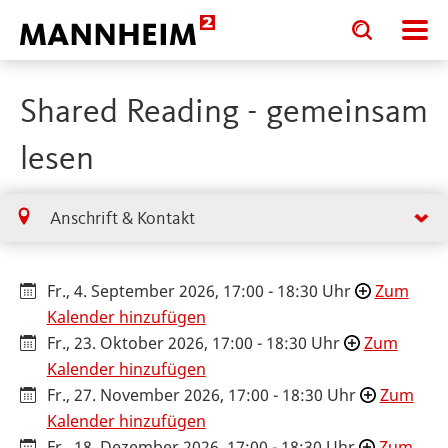
Toggle
Toggle
search
search
input
input
form
Shared Reading - gemeinsam
lesen
Anschrift & Kontakt
Fr., 4. September 2026, 17:00 - 18:30 Uhr
Zum
Kalender hinzufügen
Fr., 23. Oktober 2026, 17:00 - 18:30 Uhr
Zum
Kalender hinzufügen
Fr., 27. November 2026, 17:00 - 18:30 Uhr
Zum
Kalender hinzufügen
Fr., 18. Dezember 2026, 17:00 - 18:30 Uhr
Zum