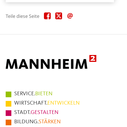
Teile
Teile
Teile
Teile diese Seite
diese
diese
diese
Seite
Seite
Seite
auf
auf
per
Facebook
X
E-
Mail
Hauptmenüpunkte
SERVICE.
BIETEN
im
WIRTSCHAFT.
ENTWICKELN
Fußbereich
STADT.
GESTALTEN
der
BILDUNG.
STÄRKEN
Seite