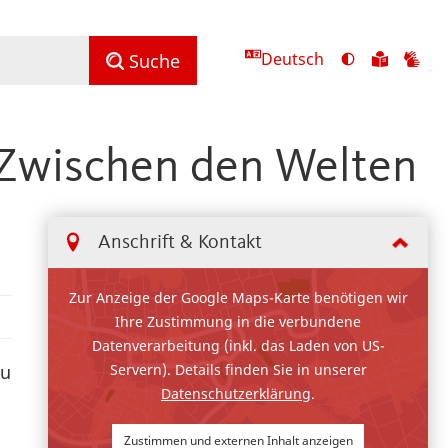
Deutsch
Ansicht
Zu
Zu
Suche
mit
den
de
hohem
Inhalte
Inh
Kontrast
in
in
 Zwischen den Welten
umschalten
leichter
Geb
Sprach
Anschrift & Kontakt
Zur Anzeige der Google Maps-Karte benötigen wir
Ihre Zustimmung in die verbundene
Datenverarbeitung (inkl. das Laden von US-
Servern). Details finden Sie in unserer
zu
Datenschutzerklärung
.
Zustimmen und externen Inhalt anzeigen