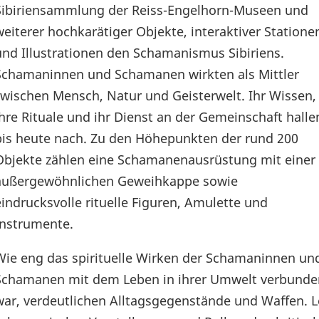
Sibiriensammlung der Reiss-Engelhorn-Museen und
weiterer hochkarätiger Objekte, interaktiver Statione
und Illustrationen den Schamanismus Sibiriens.
Schamaninnen und Schamanen wirkten als Mittler
zwischen Mensch, Natur und Geisterwelt. Ihr Wissen,
ihre Rituale und ihr Dienst an der Gemeinschaft halle
bis heute nach. Zu den Höhepunkten der rund 200
Objekte zählen eine Schamanenausrüstung mit einer
außergewöhnlichen Geweihkappe sowie
eindrucksvolle rituelle Figuren, Amulette und
Instrumente.
Wie eng das spirituelle Wirken der Schamaninnen un
Schamanen mit dem Leben in ihrer Umwelt verbunde
war, verdeutlichen Alltagsgegenstände und Waffen. L