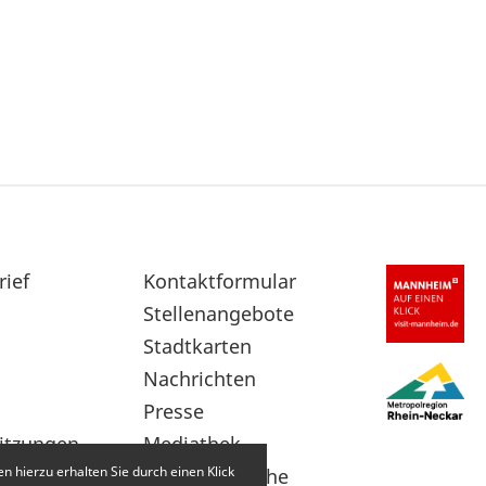
rief
Sekundärnavigation
Kontaktformular
im
Stellenangebote
Fußbereich
Stadtkarten
Nachrichten
Presse
itzungen
Mediathek
 hierzu erhalten Sie durch einen Klick
Leichte Sprache