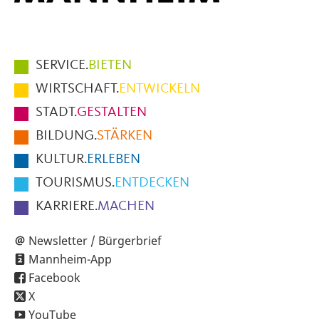
Hauptmenüpunkte
SERVICE.
BIETEN
im
WIRTSCHAFT.
ENTWICKELN
Fußbereich
STADT.
GESTALTEN
der
BILDUNG.
STÄRKEN
Seite
KULTUR.
ERLEBEN
TOURISMUS.
ENTDECKEN
KARRIERE.
MACHEN
Newsletter / Bürgerbrief
Mannheim-App
Facebook
X
YouTube