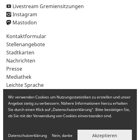
Livestream Gremiensitzungen
Instagram
Mastodon
Sekundärnavigation
Kontaktformular
im
Stellenangebote
Fußbereich
Stadtkarten
Nachrichten
Presse
Mediathek
Leichte Sprache
Gebärdensprache
Wir verwenden Cookies um Nutzungsstatistiken zu erstellen und unser
Angebot stetig zu verbessern. Nähere Informationen hierzu erhalten
Sie durch einen Klick auf „Datenschutzerklärung“. Bitte bestätigen Sie,
ob Sie mit der Verwendung von Cookies einverstanden sind.
Akzeptieren
Datenschutzerklärung
Nein, danke