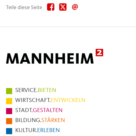
Teile
Teile
Teile
Teile diese Seite
diese
diese
diese
Seite
Seite
Seite
auf
auf
per
Facebook
X
E-
Mail
Hauptmenüpunkte
SERVICE.
BIETEN
im
WIRTSCHAFT.
ENTWICKELN
Fußbereich
STADT.
GESTALTEN
der
BILDUNG.
STÄRKEN
Seite
KULTUR.
ERLEBEN