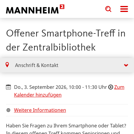
Toggle
Toggle
search
search
input
input
form
Offener Smartphone-Treff in
der Zentralbibliothek
Anschrift & Kontakt
Do., 3. September 2026, 10:00 - 11:30 Uhr
Zum
Kalender hinzufügen
Weitere Informationen
Haben Sie Fragen zu Ihrem Smartphone oder Tablet?
In diesem offenen Treff kommen Seniorinnen und