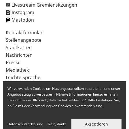
Livestream Gremiensitzungen
Instagram
Mastodon
Sekundärnavigation
Kontaktformular
im
Stellenangebote
Fußbereich
Stadtkarten
Nachrichten
Presse
Mediathek
Leichte Sprache
Gebärdensprache
Wir verwenden Cookies um Nutzungsstatistiken zu erstellen und unser
Angebot stetig zu verbessern. Nähere Informationen hierzu erhalten
Sie durch einen Klick auf „Datenschutzerklärung“. Bitte bestätigen Sie,
ob Sie mit der Verwendung von Cookies einverstanden sind.
Akzeptieren
Datenschutzerklärung
Nein, danke