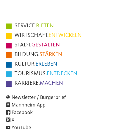
Hauptmenüpunkte
SERVICE.
BIETEN
im
WIRTSCHAFT.
ENTWICKELN
Fußbereich
STADT.
GESTALTEN
der
BILDUNG.
STÄRKEN
Seite
KULTUR.
ERLEBEN
TOURISMUS.
ENTDECKEN
KARRIERE.
MACHEN
Newsletter / Bürgerbrief
Mannheim-App
Facebook
X
YouTube