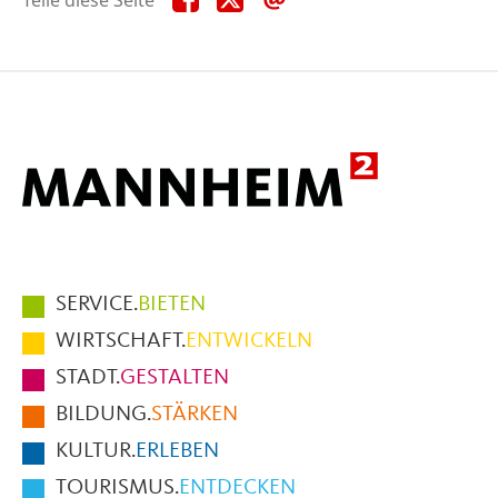
diese
diese
diese
Seite
Seite
Seite
auf
auf
per
Facebook
X
E-
Mail
Hauptmenüpunkte
SERVICE.
BIETEN
im
WIRTSCHAFT.
ENTWICKELN
Fußbereich
STADT.
GESTALTEN
der
BILDUNG.
STÄRKEN
Seite
KULTUR.
ERLEBEN
TOURISMUS.
ENTDECKEN