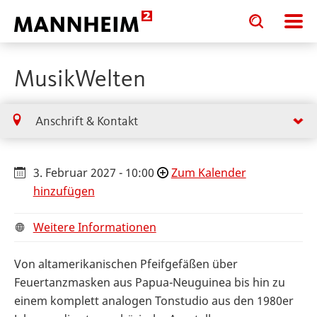
Toggle
Toggle
search
search
input
input
form
MusikWelten
Anschrift & Kontakt
3. Februar 2027 - 10:00
Zum Kalender
hinzufügen
Weitere Informationen
Von altamerikanischen Pfeifgefäßen über
Feuertanzmasken aus Papua-Neuguinea bis hin zu
einem komplett analogen Tonstudio aus den 1980er