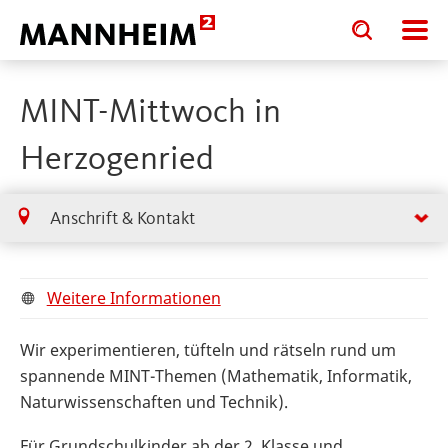
Toggle
Toggle
search
search
input
input
form
MINT-Mittwoch in
Herzogenried
Anschrift & Kontakt
Weitere Informationen
Wir experimentieren, tüfteln und rätseln rund um
spannende MINT-Themen (Mathematik, Informatik,
Naturwissenschaften und Technik).
Für Grundschulkinder ab der 2. Klasse und