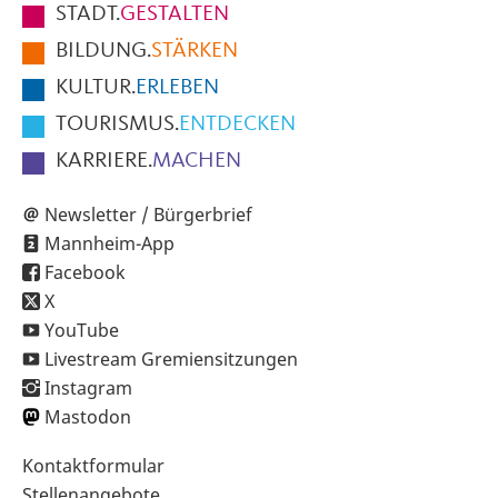
STADT.
GESTALTEN
der
BILDUNG.
STÄRKEN
Seite
KULTUR.
ERLEBEN
TOURISMUS.
ENTDECKEN
KARRIERE.
MACHEN
Newsletter / Bürgerbrief
Mannheim-App
Facebook
X
YouTube
Livestream Gremiensitzungen
Instagram
Mastodon
Sekundärnavigation
Kontaktformular
im
Stellenangebote