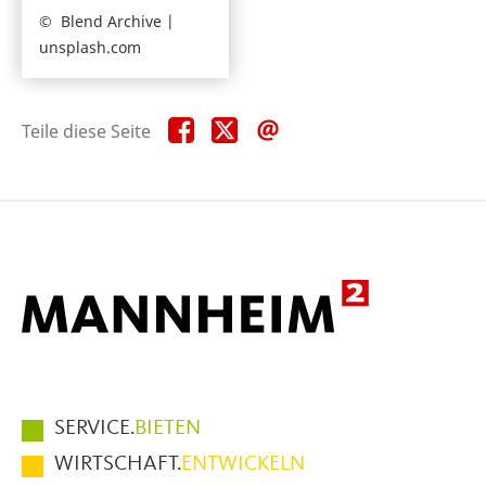
Blend Archive |
unsplash.com
Teile
Teile
Teile
Teile diese Seite
diese
diese
diese
Seite
Seite
Seite
auf
auf
per
Facebook
X
E-
Mail
Hauptmenüpunkte
SERVICE.
BIETEN
im
WIRTSCHAFT.
ENTWICKELN
Fußbereich