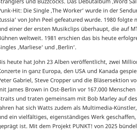
Stranglers und Buzzcocks. Das Debütalbum ‚Word Sala
Punk-Hit: Die Single ‚The Worker‘ wurde in der Send
Russia‘ von John Peel gefeatured wurde. 1980 folgte m
und einer der ersten Musikclips überhaupt, die auf MT
Bühnen weltweit. 1981 erschien das bis heute erfolgr
Singles ‚Marliese‘ und ‚Berlin‘.
Bis heute hat John 23 Alben veröffentlicht, zwei Mill
Konzerte in ganz Europa, den USA und Kanada gespie
Peter Gabriel, Steve Cropper und die Bläsersektion v
mit James Brown in Ost-Berlin vor 167.000 Menschen 
Straits und traten gemeinsam mit Bob Marley auf des
Jahren hat sich Watts zudem als Multimedia-Künstle
und ein vielfältiges, eigenständiges Werk geschaffe
geprägt ist. Mit dem Projekt PUNKT! von 2025 bündelt