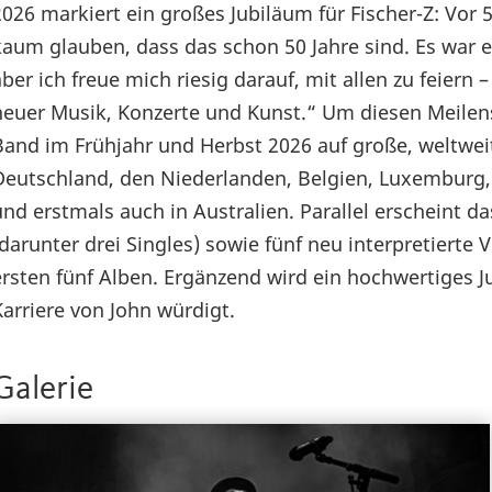
2026 markiert ein großes Jubiläum für Fischer-Z: Vor
kaum glauben, dass das schon 50 Jahre sind. Es war 
aber ich freue mich riesig darauf, mit allen zu feiern –
neuer Musik, Konzerte und Kunst.“ Um diesen Meilens
Band im Frühjahr und Herbst 2026 auf große, weltweit
Deutschland, den Niederlanden, Belgien, Luxemburg, 
und erstmals auch in Australien. Parallel erscheint d
(darunter drei Singles) sowie fünf neu interpretierte
ersten fünf Alben. Ergänzend wird ein hochwertiges Ju
Karriere von John würdigt.
Galerie