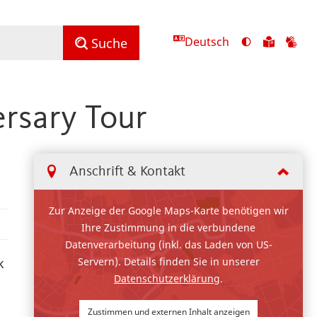
Deutsch
Ansicht
Zu
Zu
Suche
mit
den
de
hohem
Inhalte
Inh
Kontrast
in
in
ersary Tour
umschalten
leichter
Geb
Sprach
Anschrift & Kontakt
Zur Anzeige der Google Maps-Karte benötigen wir
Ihre Zustimmung in die verbundene
Datenverarbeitung (inkl. das Laden von US-
Servern). Details finden Sie in unserer
k
Datenschutzerklärung
.
Zustimmen und externen Inhalt anzeigen