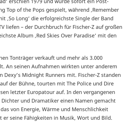
d‘ erschien 1979 und wurde sofort ein Post-
ung Top of the Pops gespielt, während ‚Remember
it ‚So Long‘ die erfolgreichste Single der Band
V liefen – der Durchbruch für Fischer-Z auf großen
eichste Album ‚Red Skies Over Paradise‘ mit den
ionen Tonträger verkauft und mehr als 3.000
lt. An seinen Aufnahmen wirkten unter anderem
on Dexy’s Midnight Runners mit. Fischer-Z standen
auf der Bühne, tourten mit The Police und Dire
sen letzter Europatour auf. In den vergangenen
r, Dichter und Dramatiker einen Namen gemacht
n, das von Energie, Wärme und Menschlichkeit
 er seine Fähigkeiten in Musik, Wort und Bild.