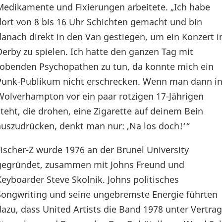
Medikamente und Fixierungen arbeitete. „Ich habe
dort von 8 bis 16 Uhr Schichten gemacht und bin
danach direkt in den Van gestiegen, um ein Konzert i
Derby zu spielen. Ich hatte den ganzen Tag mit
tobenden Psychopathen zu tun, da konnte mich ein
Punk-Publikum nicht erschrecken. Wenn man dann i
Wolverhampton vor ein paar rotzigen 17-Jährigen
steht, die drohen, eine Zigarette auf deinem Bein
auszudrücken, denkt man nur: ‚Na los doch!‘“
Fischer-Z wurde 1976 an der Brunel University
gegründet, zusammen mit Johns Freund und
Keyboarder Steve Skolnik. Johns politisches
Songwriting und seine ungebremste Energie führten
dazu, dass United Artists die Band 1978 unter Vert