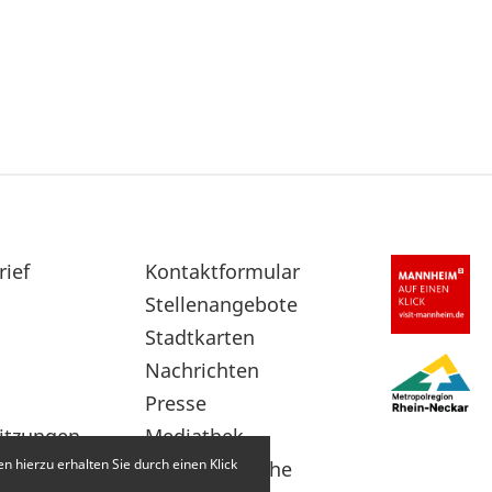
rief
Sekundärnavigation
Kontaktformular
im
Stellenangebote
Fußbereich
Stadtkarten
Nachrichten
Presse
itzungen
Mediathek
 hierzu erhalten Sie durch einen Klick
Leichte Sprache