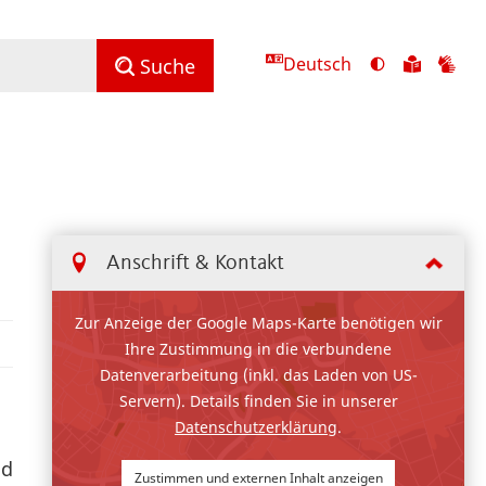
Deutsch
Ansicht
Zu
Zu
Suche
mit
den
de
hohem
Inhalte
Inh
Kontrast
in
in
umschalten
leichter
Geb
Sprach
Anschrift & Kontakt
Zur Anzeige der Google Maps-Karte benötigen wir
Ihre Zustimmung in die verbundene
Datenverarbeitung (inkl. das Laden von US-
Servern). Details finden Sie in unserer
Datenschutzerklärung
.
nd
Zustimmen und externen Inhalt anzeigen