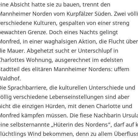
eine Absicht hatte sie zu bauen, trennt den
Mannheimer Norden vom Kurpfälzer Süden. Zwei völl
verschiedene Kulturen, gespalten von einer streng
bewachten Grenze. Doch eines Nachts gelingt
Monfred, in einer waghalsigen Aktion, die Flucht über
die Mauer. Abgehetzt sucht er Unterschlupf in
Charlottes Wohnung, ausgerechnet im edelsten
Stadtteil des elitären Mannheimer Nordens: uffem
Waldhof.
Die Sprachbarriere, die kulturellen Unterschiede und
völlig verschiedene Lebenseinstellungen sind aber
nicht die einzigen Hürden, mit denen Charlotte und
Monfred kämpfen müssen. Die fiese Nachbarin Ursula
eine selbsternannte „Hüterin des Nordens“, darf auf k
Flüchtlings Wind bekommen, denn zu allem Überfluss l