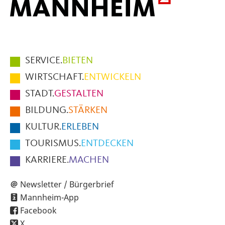
Hauptmenüpunkte
SERVICE.
BIETEN
im
WIRTSCHAFT.
ENTWICKELN
Fußbereich
STADT.
GESTALTEN
der
BILDUNG.
STÄRKEN
Seite
KULTUR.
ERLEBEN
TOURISMUS.
ENTDECKEN
KARRIERE.
MACHEN
Newsletter / Bürgerbrief
Mannheim-App
Facebook
X