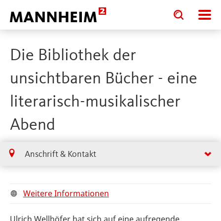
Toggle
Toggle
search
search
input
input
form
Die Bibliothek der
unsichtbaren Bücher - eine
literarisch-musikalischer
Abend
Anschrift & Kontakt
Weitere Informationen
Ulrich Wellhöfer hat sich auf eine aufregende