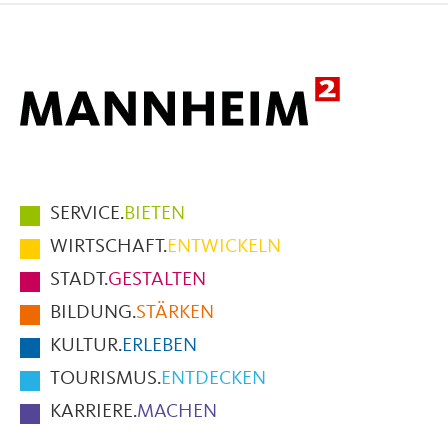
Mail
Hauptmenüpunkte
SERVICE.
BIETEN
im
WIRTSCHAFT.
ENTWICKELN
Fußbereich
STADT.
GESTALTEN
der
BILDUNG.
STÄRKEN
Seite
KULTUR.
ERLEBEN
TOURISMUS.
ENTDECKEN
KARRIERE.
MACHEN