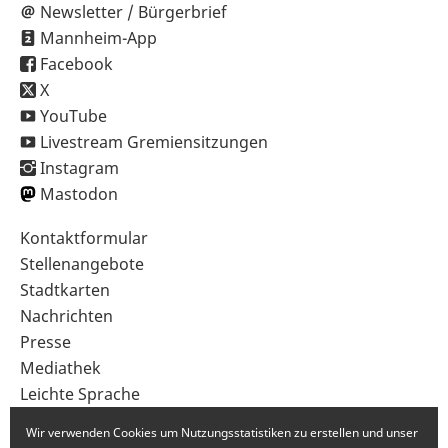
Newsletter / Bürgerbrief
Mannheim-App
Facebook
X
YouTube
Livestream Gremiensitzungen
Instagram
Mastodon
Sekundärnavigation
Kontaktformular
im
Stellenangebote
Fußbereich
Stadtkarten
Nachrichten
Presse
Mediathek
Leichte Sprache
Gebärdensprache
Wir verwenden Cookies um Nutzungsstatistiken zu erstellen und unser