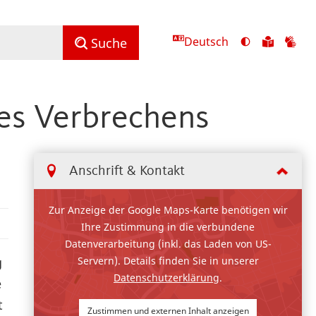
Deutsch
Ansicht
Zu
Zu
Suche
mit
den
de
hohem
Inhalte
Inh
Kontrast
in
in
es Verbrechens
umschalten
leichter
Geb
Sprach
Anschrift & Kontakt
Zur Anzeige der Google Maps-Karte benötigen wir
Ihre Zustimmung in die verbundene
Datenverarbeitung (inkl. das Laden von US-
Servern). Details finden Sie in unserer
g
Datenschutzerklärung
.
e
t
Zustimmen und externen Inhalt anzeigen