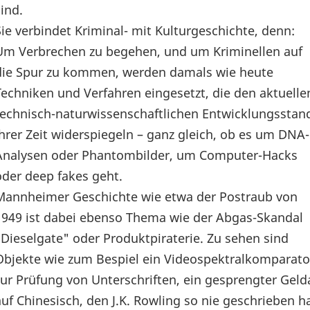
sind.
Sie verbindet Kriminal- mit Kulturgeschichte, denn:
Um Verbrechen zu begehen, und um Kriminellen auf
die Spur zu kommen, werden damals wie heute
Techniken und Verfahren eingesetzt, die den aktuelle
technisch-naturwissenschaftlichen Entwicklungsstan
ihrer Zeit widerspiegeln – ganz gleich, ob es um DNA-
Analysen oder Phantombilder, um Computer-Hacks
oder deep fakes geht.
Mannheimer Geschichte wie etwa der Postraub von
1949 ist dabei ebenso Thema wie der Abgas-Skandal
"Dieselgate" oder Produktpiraterie. Zu sehen sind
Objekte wie zum Bespiel ein Videospektralkomparato
zur Prüfung von Unterschriften, ein gesprengter Gel
auf Chinesisch, den J.K. Rowling so nie geschrieben ha