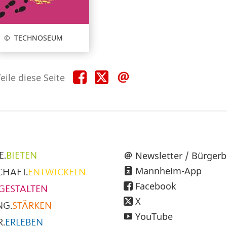
TECHNOSEUM
Teile
Teile
Teile
eile diese Seite
diese
diese
diese
Seite
Seite
Seite
auf
auf
per
Facebook
X
E-
Mail
üpunkte
Newsletter / Bürgerb
E.
BIETEN
Mannheim-App
CHAFT.
ENTWICKELN
h
Facebook
GESTALTEN
X
NG.
STÄRKEN
YouTube
.
ERLEBEN