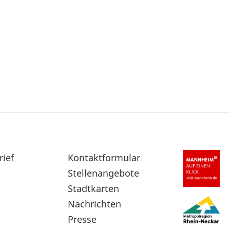
rief
Sekundärnavigation
Kontaktformular
im
Stellenangebote
Fußbereich
Stadtkarten
Nachrichten
Presse