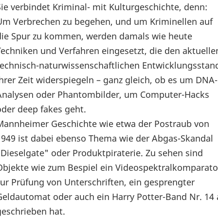
Sie verbindet Kriminal- mit Kulturgeschichte, denn:
Um Verbrechen zu begehen, und um Kriminellen auf
die Spur zu kommen, werden damals wie heute
Techniken und Verfahren eingesetzt, die den aktuelle
technisch-naturwissenschaftlichen Entwicklungsstan
ihrer Zeit widerspiegeln – ganz gleich, ob es um DNA-
Analysen oder Phantombilder, um Computer-Hacks
oder deep fakes geht.
Mannheimer Geschichte wie etwa der Postraub von
1949 ist dabei ebenso Thema wie der Abgas-Skandal
"Dieselgate" oder Produktpiraterie. Zu sehen sind
Objekte wie zum Bespiel ein Videospektralkomparato
zur Prüfung von Unterschriften, ein gesprengter
Geldautomat oder auch ein Harry Potter-Band Nr. 14 a
geschrieben hat.