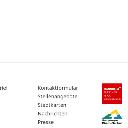
rief
Sekundärnavigation
Kontaktformular
im
Stellenangebote
Fußbereich
Stadtkarten
Nachrichten
Presse