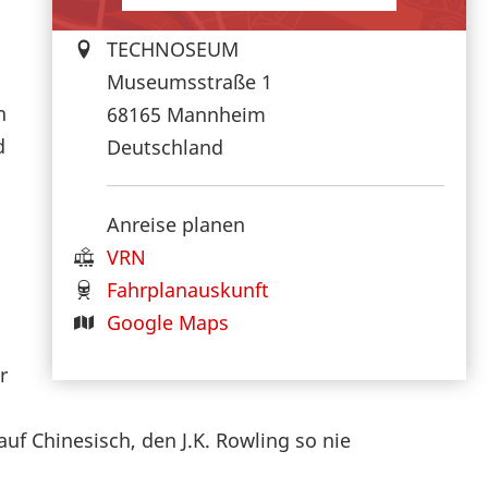
TECHNOSEUM
Museumsstraße 1
n
68165
Mannheim
d
Deutschland
Anreise planen
VRN
Fahrplanauskunft
Google Maps
r
uf Chinesisch, den J.K. Rowling so nie