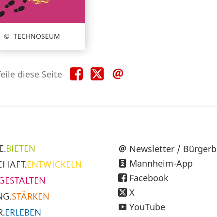
TECHNOSEUM
Teile
Teile
Teile
eile diese Seite
diese
diese
diese
Seite
Seite
Seite
auf
auf
per
Facebook
X
E-
Mail
üpunkte
Newsletter / Bürgerb
E.
BIETEN
Mannheim-App
CHAFT.
ENTWICKELN
h
Facebook
GESTALTEN
X
NG.
STÄRKEN
YouTube
.
ERLEBEN