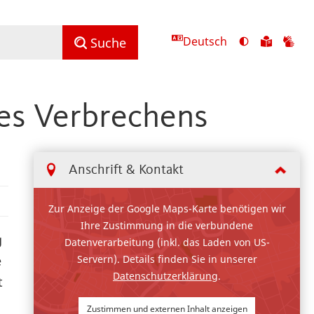
Deutsch
Ansicht
Zu
Zu
Suche
mit
den
de
hohem
Inhalte
Inh
Kontrast
in
in
es Verbrechens
umschalten
leichter
Geb
Sprach
Anschrift & Kontakt
Zur Anzeige der Google Maps-Karte benötigen wir
Ihre Zustimmung in die verbundene
g
Datenverarbeitung (inkl. das Laden von US-
Servern). Details finden Sie in unserer
e
Datenschutzerklärung
.
t
Zustimmen und externen Inhalt anzeigen