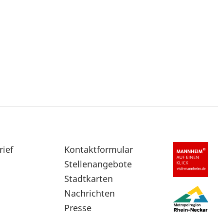
rief
Sekundärnavigation
Kontaktformular
im
Stellenangebote
Fußbereich
Stadtkarten
Nachrichten
Presse