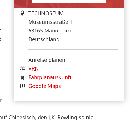
TECHNOSEUM
Museumsstraße 1
n
68165
Mannheim
d
Deutschland
Anreise planen
VRN
Fahrplanauskunft
Google Maps
r
uf Chinesisch, den J.K. Rowling so nie