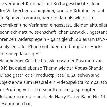
Sie verbindet Kriminal- mit Kulturgeschichte, denn:
Um Verbrechen zu begehen, und um Kriminellen auf
die Spur zu kommen, werden damals wie heute
Techniken und Verfahren eingesetzt, die den aktuelle
technisch-naturwissenschaftlichen Entwicklungsstan
ihrer Zeit widerspiegeln – ganz gleich, ob es um DNA-
Analysen oder Phantombilder, um Computer-Hacks
oder deep fakes geht.
Mannheimer Geschichte wie etwa der Postraub von
1949 ist dabei ebenso Thema wie der Abgas-Skandal
"Dieselgate" oder Produktpiraterie. Zu sehen sind
Objekte wie zum Bespiel ein Videospektralkomparato
zur Prüfung von Unterschriften, ein gesprengter
Geldautomat oder auch ein Harry Potter-Band Nr. 14 a
geschrieben hat.