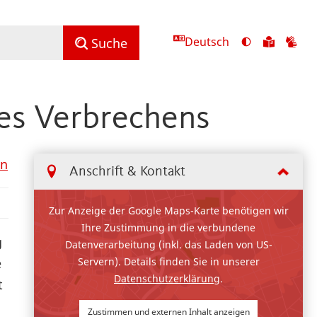
Deutsch
Ansicht
Zu
Zu
Suche
mit
den
de
hohem
Inhalte
Inh
Kontrast
in
in
es Verbrechens
umschalten
leichter
Geb
Sprach
en
Anschrift & Kontakt
Zur Anzeige der Google Maps-Karte benötigen wir
Ihre Zustimmung in die verbundene
g
Datenverarbeitung (inkl. das Laden von US-
Servern). Details finden Sie in unserer
e
Datenschutzerklärung
.
t
Zustimmen und externen Inhalt anzeigen