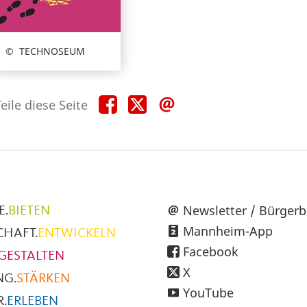
TECHNOSEUM
Teile
Teile
Teile
eile diese Seite
diese
diese
diese
Seite
Seite
Seite
auf
auf
per
Facebook
X
E-
Mail
üpunkte
Newsletter / Bürgerb
E.
BIETEN
Mannheim-App
CHAFT.
ENTWICKELN
h
Facebook
GESTALTEN
X
NG.
STÄRKEN
YouTube
.
ERLEBEN