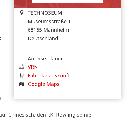
TECHNOSEUM
Museumsstraße 1
n
68165
Mannheim
d
Deutschland
Anreise planen
VRN
Fahrplanauskunft
Google Maps
r
uf Chinesisch, den J.K. Rowling so nie