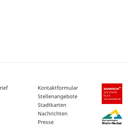
rief
Sekundärnavigation
Kontaktformular
im
Stellenangebote
Fußbereich
Stadtkarten
Nachrichten
Presse