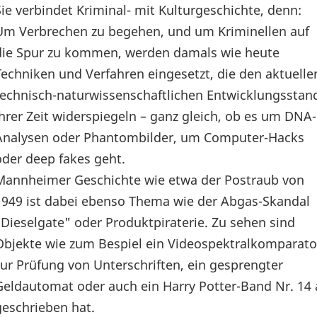
Sie verbindet Kriminal- mit Kulturgeschichte, denn:
Um Verbrechen zu begehen, und um Kriminellen auf
die Spur zu kommen, werden damals wie heute
Techniken und Verfahren eingesetzt, die den aktuelle
technisch-naturwissenschaftlichen Entwicklungsstan
ihrer Zeit widerspiegeln – ganz gleich, ob es um DNA-
Analysen oder Phantombilder, um Computer-Hacks
oder deep fakes geht.
Mannheimer Geschichte wie etwa der Postraub von
1949 ist dabei ebenso Thema wie der Abgas-Skandal
"Dieselgate" oder Produktpiraterie. Zu sehen sind
Objekte wie zum Bespiel ein Videospektralkomparato
zur Prüfung von Unterschriften, ein gesprengter
Geldautomat oder auch ein Harry Potter-Band Nr. 14 a
geschrieben hat.