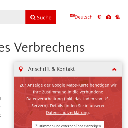
Deutsch
Ansicht
Zu
Zu
Suche
mit
den
de
hohem
Inhalte
Inh
Kontrast
in
in
es Verbrechens
umschalten
leichter
Geb
Sprach
Anschrift & Kontakt
Zur Anzeige der Google Maps-Karte benötigen wir
Ihre Zustimmung in die verbundene
g
Datenverarbeitung (inkl. das Laden von US-
Servern). Details finden Sie in unserer
e
Datenschutzerklärung
.
t
Zustimmen und externen Inhalt anzeigen