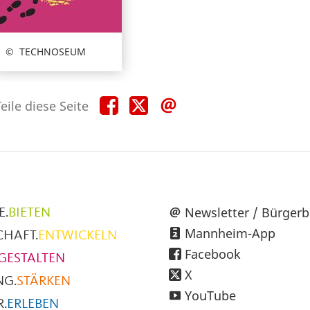
TECHNOSEUM
Teile
Teile
Teile
eile diese Seite
diese
diese
diese
Seite
Seite
Seite
auf
auf
per
Facebook
X
E-
Mail
üpunkte
Newsletter / Bürgerb
E.
BIETEN
Mannheim-App
CHAFT.
ENTWICKELN
h
Facebook
GESTALTEN
X
NG.
STÄRKEN
YouTube
.
ERLEBEN