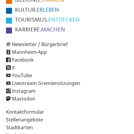
BILDUNG.
STÄRKEN
Seite
KULTUR.
ERLEBEN
TOURISMUS.
ENTDECKEN
KARRIERE.
MACHEN
Newsletter / Bürgerbrief
Mannheim-App
Facebook
X
YouTube
Livestream Gremiensitzungen
Instagram
Mastodon
Sekundärnavigation
Kontaktformular
im
Stellenangebote
Fußbereich
Stadtkarten