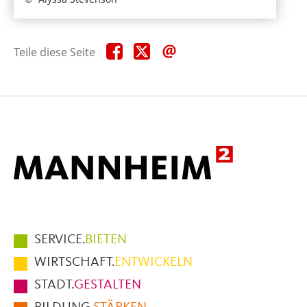
Teile
Teile
Teile
Teile diese Seite
diese
diese
diese
Seite
Seite
Seite
auf
auf
per
Facebook
X
E-
Mail
Hauptmenüpunkte
SERVICE.
BIETEN
im
WIRTSCHAFT.
ENTWICKELN
Fußbereich
STADT.
GESTALTEN
der