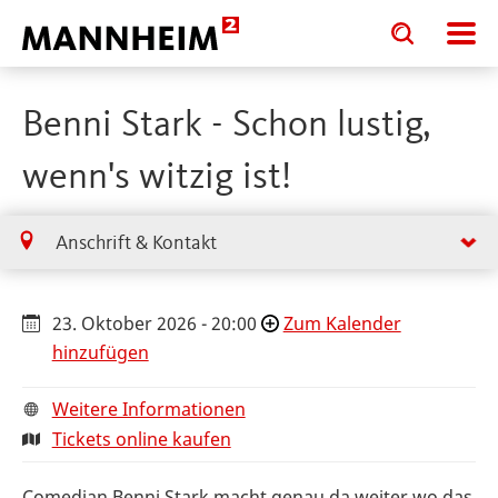
Toggle
Toggle
search
search
input
input
form
Benni Stark - Schon lustig,
wenn's witzig ist!
Anschrift & Kontakt
23. Oktober 2026 - 20:00
Zum Kalender
hinzufügen
Weitere Informationen
Tickets online kaufen
Comedian Benni Stark macht genau da weiter wo das