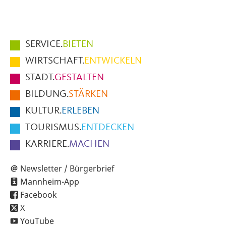
Hauptmenüpunkte
SERVICE.
BIETEN
im
WIRTSCHAFT.
ENTWICKELN
Fußbereich
STADT.
GESTALTEN
der
BILDUNG.
STÄRKEN
Seite
KULTUR.
ERLEBEN
TOURISMUS.
ENTDECKEN
KARRIERE.
MACHEN
Newsletter / Bürgerbrief
Mannheim-App
Facebook
X
YouTube