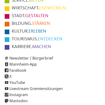
SERVICE.
BIETEN
im
WIRTSCHAFT.
ENTWICKELN
Fußbereich
STADT.
GESTALTEN
der
BILDUNG.
STÄRKEN
Seite
KULTUR.
ERLEBEN
TOURISMUS.
ENTDECKEN
KARRIERE.
MACHEN
Newsletter / Bürgerbrief
Mannheim-App
Facebook
X
YouTube
Livestream Gremiensitzungen
Instagram
Mastodon