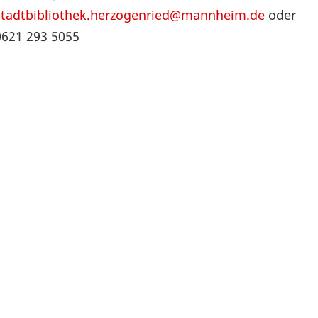
t
a
dtb
i
b
liothek.herzogenried@mannheim.de
oder
0621 293 5055