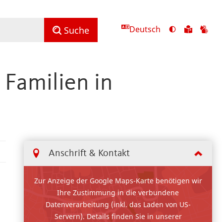
Deutsch
Ansicht
Zu
Zu
Suche
mit
den
de
hohem
Inhalte
Inh
Kontrast
in
in
Familien in
umschalten
leichter
Geb
Sprach
Anschrift & Kontakt
Zur Anzeige der Google Maps-Karte benötigen wir
Ihre Zustimmung in die verbundene
Datenverarbeitung (inkl. das Laden von US-
Servern). Details finden Sie in unserer