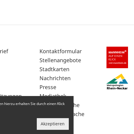
rief
Sekundärnavigation
Kontaktformular
im
Stellenangebote
Fußbereich
Stadtkarten
Nachrichten
Presse
itzungen
Mediathek
 hierzu erhalten Sie durch einen Klick
Leichte Sprache
Gebärdensprache
Akzeptieren