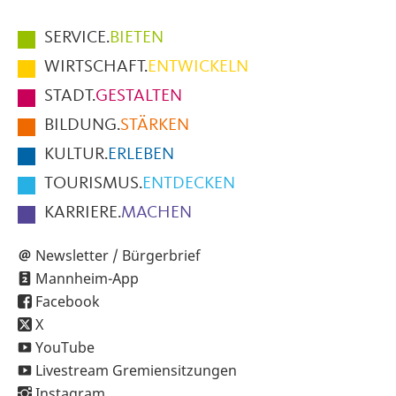
Hauptmenüpunkte
SERVICE.
BIETEN
im
WIRTSCHAFT.
ENTWICKELN
Fußbereich
STADT.
GESTALTEN
der
BILDUNG.
STÄRKEN
Seite
KULTUR.
ERLEBEN
TOURISMUS.
ENTDECKEN
KARRIERE.
MACHEN
Newsletter / Bürgerbrief
Mannheim-App
Facebook
X
YouTube
Livestream Gremiensitzungen
Instagram