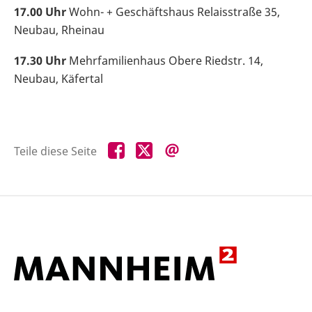
17.00 Uhr
Wohn- + Geschäftshaus Relaisstraße 35,
Neubau, Rheinau
17.30 Uhr
Mehrfamilienhaus Obere Riedstr. 14,
Neubau, Käfertal
Teile
Teile
Teile
Teile diese Seite
diese
diese
diese
Seite
Seite
Seite
auf
auf
per
Facebook
X
E-
Mail