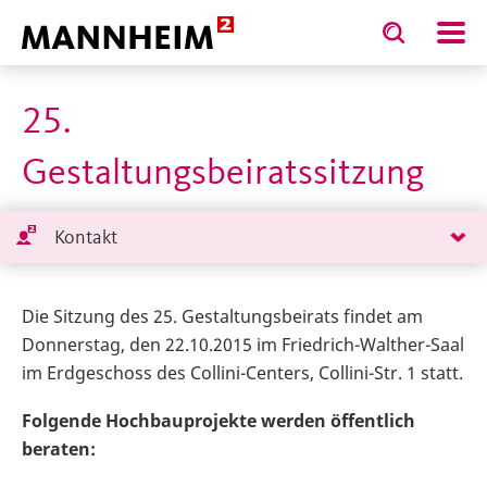
Toggle
Toggle
search
search
STADT.GESTALTEN
Stadtgestaltung und Stadtbi
input
input
form
25.
Gestaltungsbeiratssitzung
Kontakt
Die Sitzung des 25. Gestaltungsbeirats findet am
Donnerstag, den 22.10.2015 im Friedrich-Walther-Saal
im Erdgeschoss des Collini-Centers, Collini-Str. 1 statt.
Folgende
Hochbauprojekte werden öffentlich
beraten: