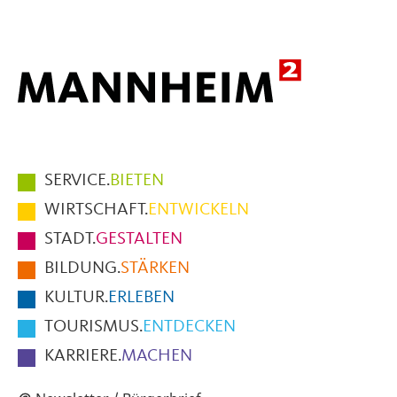
Mail
Hauptmenüpunkte
SERVICE.
BIETEN
im
WIRTSCHAFT.
ENTWICKELN
Fußbereich
STADT.
GESTALTEN
der
BILDUNG.
STÄRKEN
Seite
KULTUR.
ERLEBEN
TOURISMUS.
ENTDECKEN
KARRIERE.
MACHEN