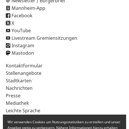
Newsletter / Bürgerbrief
Mannheim-App
Facebook
X
YouTube
Livestream Gremiensitzungen
Instagram
Mastodon
Sekundärnavigation
Kontaktformular
im
Stellenangebote
Fußbereich
Stadtkarten
Nachrichten
Presse
Mediathek
Leichte Sprache
Gebärdensprache
Wir verwenden Cookies um Nutzungsstatistiken zu erstellen und unser
Angebot stetig zu verbessern. Nähere Informationen hierzu erhalten