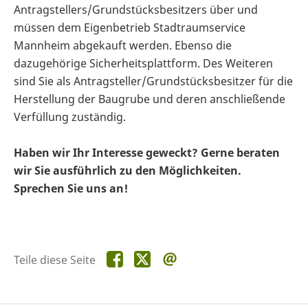
Antragstellers/Grundstücksbesitzers über und
müssen dem Eigenbetrieb Stadtraumservice
Mannheim abgekauft werden. Ebenso die
dazugehörige Sicherheitsplattform. Des Weiteren
sind Sie als Antragsteller/Grundstücksbesitzer für die
Herstellung der Baugrube und deren anschließende
Verfüllung zuständig.
Haben wir Ihr Interesse geweckt? Gerne beraten
wir Sie ausführlich zu den Möglichkeiten.
Sprechen Sie uns an!
Teile
Teile
Teile
Teile diese Seite
diese
diese
diese
Seite
Seite
Seite
auf
auf
per
Facebook
X
E-