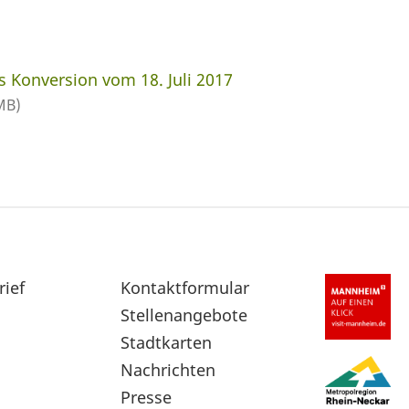
s Konversion vom 18. Juli 2017
MB)
rief
Sekundärnavigation
Kontaktformular
im
Stellenangebote
Fußbereich
Stadtkarten
Nachrichten
Presse