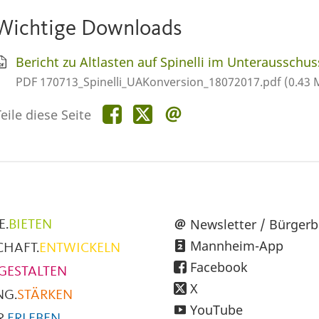
Wichtige Downloads
Bericht zu Altlasten auf Spinelli im Unterausschus
PDF 170713_Spinelli_UAKonversion_18072017.pdf (0.43 
Teile
Teile
Teile
eile diese Seite
diese
diese
diese
Seite
Seite
Seite
auf
auf
per
Facebook
X
E-
Mail
üpunkte
Newsletter / Bürgerb
E.
BIETEN
Mannheim-App
CHAFT.
ENTWICKELN
h
Facebook
GESTALTEN
X
NG.
STÄRKEN
YouTube
.
ERLEBEN