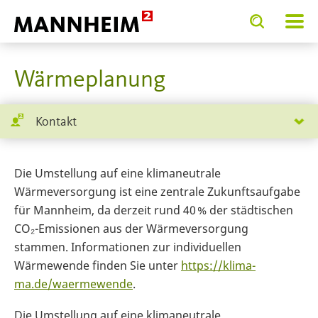
Toggle
Toggle
search
search
SERVICE.BIETEN
input
input
form
Wärmeplanung
Kontakt
Die Umstellung auf eine klimaneutrale
Wärmeversorgung ist eine zentrale Zukunftsaufgabe
für Mannheim, da derzeit rund 40 % der städtischen
CO₂-Emissionen aus der Wärmeversorgung
stammen. Informationen zur individuellen
Wärmewende finden Sie unter
https://klima-
ma.de/waermewende
.
Die Umstellung auf eine klimaneutrale