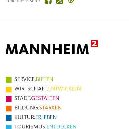
Teile diese Seite
diese
diese
diese
Seite
Seite
Seite
auf
auf
per
Facebook
X
E-
Mail
Hauptmenüpunkte
SERVICE.
BIETEN
im
WIRTSCHAFT.
ENTWICKELN
Fußbereich
STADT.
GESTALTEN
der
BILDUNG.
STÄRKEN
Seite
KULTUR.
ERLEBEN
TOURISMUS.
ENTDECKEN