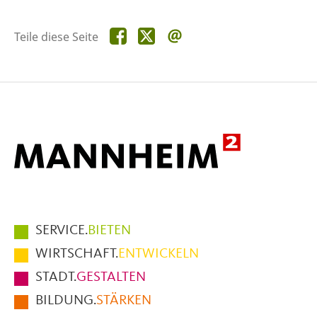
Teile
Teile
Teile
Teile diese Seite
diese
diese
diese
Seite
Seite
Seite
auf
auf
per
Facebook
X
E-
Mail
Hauptmenüpunkte
SERVICE.
BIETEN
im
WIRTSCHAFT.
ENTWICKELN
Fußbereich
STADT.
GESTALTEN
der
BILDUNG.
STÄRKEN
Seite