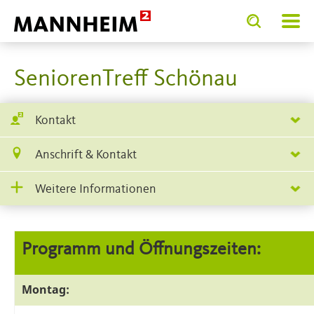
Toggle
Toggle
search
search
.BIETEN
Kinder, Jugend, Familie und Senioren
Seniori
input
input
form
SeniorenTreff Schönau
Kontakt
Anschrift & Kontakt
Weitere Informationen
Programm und Öffnungszeiten:
Montag: