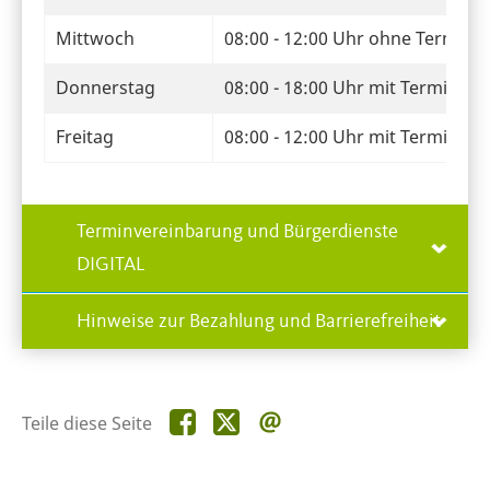
Mittwoch
08:00 - 12:00 Uhr ohne Termin
Donnerstag
08:00 - 18:00 Uhr mit Termin
Freitag
08:00 - 12:00 Uhr mit Termin
Terminvereinbarung und Bürgerdienste
DIGITAL
Hinweise zur Bezahlung und Barrierefreiheit
Teile
Teile
Teile
Teile diese Seite
diese
diese
diese
Seite
Seite
Seite
auf
auf
per
Facebook
X
E-