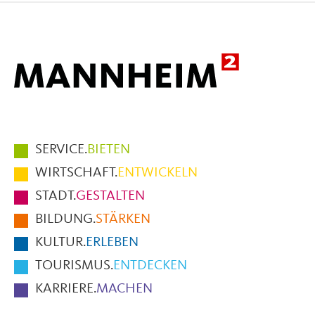
Mail
Hauptmenüpunkte
SERVICE.
BIETEN
im
WIRTSCHAFT.
ENTWICKELN
Fußbereich
STADT.
GESTALTEN
der
BILDUNG.
STÄRKEN
Seite
KULTUR.
ERLEBEN
TOURISMUS.
ENTDECKEN
KARRIERE.
MACHEN