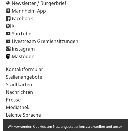
Newsletter / Bürgerbrief
Mannheim-App
Facebook
X
YouTube
Livestream Gremiensitzungen
Instagram
Mastodon
Sekundärnavigation
Kontaktformular
im
Stellenangebote
Fußbereich
Stadtkarten
Nachrichten
Presse
Mediathek
Leichte Sprache
Gebärdensprache
Wir verwenden Cookies um Nutzungsstatistiken zu erstellen und unser