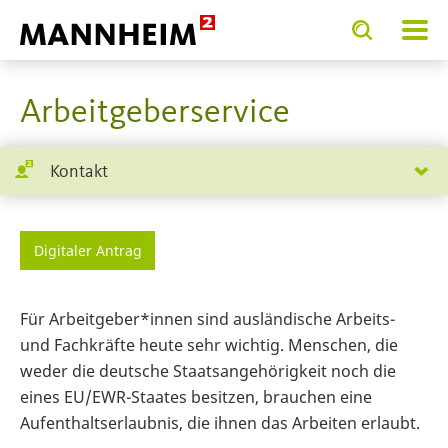
Toggle
Toggle
search
search
SERVICE.BIETEN
Bürgerd
input
input
form
Arbeitgeberservice
Kontakt
Digitaler Antrag
Für Arbeitgeber*innen sind ausländische Arbeits-
und Fachkräfte heute sehr wichtig. Menschen, die
weder die deutsche Staatsangehörigkeit noch die
eines EU/EWR-Staates besitzen, brauchen eine
Aufenthaltserlaubnis, die ihnen das Arbeiten erlaubt.