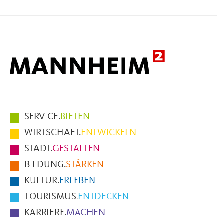
auf
auf
per
Facebook
X
E-
Mail
Hauptmenüpunkte
SERVICE.
BIETEN
im
WIRTSCHAFT.
ENTWICKELN
Fußbereich
STADT.
GESTALTEN
der
BILDUNG.
STÄRKEN
Seite
KULTUR.
ERLEBEN
TOURISMUS.
ENTDECKEN
KARRIERE.
MACHEN