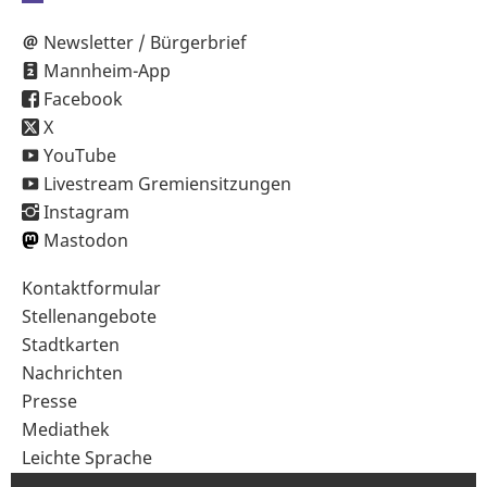
Newsletter / Bürgerbrief
Mannheim-App
Facebook
X
YouTube
Livestream Gremiensitzungen
Instagram
Mastodon
Sekundärnavigation
Kontaktformular
im
Stellenangebote
Fußbereich
Stadtkarten
Nachrichten
Presse
Mediathek
Leichte Sprache
Gebärdensprache