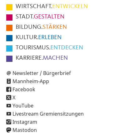
im
WIRTSCHAFT.
ENTWICKELN
Fußbereich
STADT.
GESTALTEN
der
BILDUNG.
STÄRKEN
Seite
KULTUR.
ERLEBEN
TOURISMUS.
ENTDECKEN
KARRIERE.
MACHEN
Newsletter / Bürgerbrief
Mannheim-App
Facebook
X
YouTube
Livestream Gremiensitzungen
Instagram
Mastodon