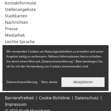
Sekundärnavigation
Kontaktformular
im
Stellenangebote
Fußbereich
Stadtkarten
Nachrichten
Presse
Mediathek
Leichte Sprache
Gebärdensprache
Wir verwenden Cookies um Nutzungsstatistiken zu erstellen und unser
Angebot stetig zu verbessern. Nähere Informationen hierzu erhalten
Sie durch einen Klick auf „Datenschutzerklärung“. Bitte bestätigen Sie,
ob Sie mit der Verwendung von Cookies einverstanden sind.
Akzeptieren
Datenschutzerklärung
Nein, danke
Barrierefreiheit
Cookie Richtlinie
Datenschutz
Impressum
© 2026 Stadt Mannheim