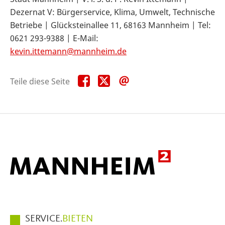
Dezernat V: Bürgerservice, Klima, Umwelt, Technische
Betriebe | Glücksteinallee 11, 68163 Mannheim | Tel:
0621 293-9388 | E-Mail:
kevin.ittemann@mannheim.de
Teile
Teile
Teile
Teile diese Seite
diese
diese
diese
Seite
Seite
Seite
auf
auf
per
Facebook
X
E-
Mail
Hauptmenüpunkte
SERVICE.
BIETEN