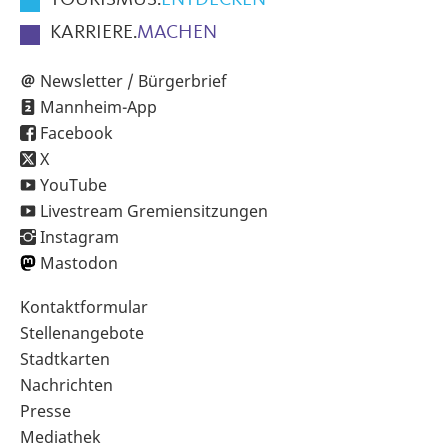
TOURISMUS.
ENTDECKEN
KARRIERE.
MACHEN
Newsletter / Bürgerbrief
Mannheim-App
Facebook
X
YouTube
Livestream Gremiensitzungen
Instagram
Mastodon
Sekundärnavigation
Kontaktformular
im
Stellenangebote
Fußbereich
Stadtkarten
Nachrichten
Presse
Mediathek