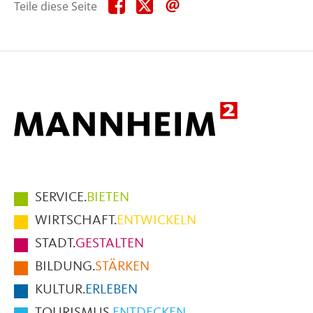
Teile
Teile
Teile
Teile diese Seite
diese
diese
diese
Seite
Seite
Seite
auf
auf
per
Facebook
X
E-
Mail
Hauptmenüpunkte
SERVICE.
BIETEN
im
WIRTSCHAFT.
ENTWICKELN
Fußbereich
STADT.
GESTALTEN
der
BILDUNG.
STÄRKEN
Seite
KULTUR.
ERLEBEN