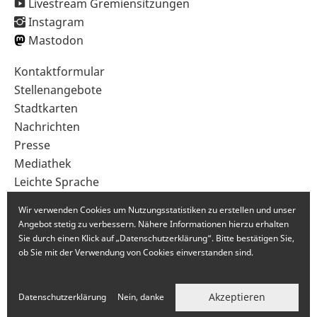
Livestream Gremiensitzungen
Instagram
Mastodon
Sekundärnavigation
Kontaktformular
im
Stellenangebote
Fußbereich
Stadtkarten
Nachrichten
Presse
Mediathek
Leichte Sprache
Gebärdensprache
Wir verwenden Cookies um Nutzungsstatistiken zu erstellen und unser
Angebot stetig zu verbessern. Nähere Informationen hierzu erhalten
Sie durch einen Klick auf „Datenschutzerklärung“. Bitte bestätigen Sie,
ob Sie mit der Verwendung von Cookies einverstanden sind.
Akzeptieren
Datenschutzerklärung
Nein, danke