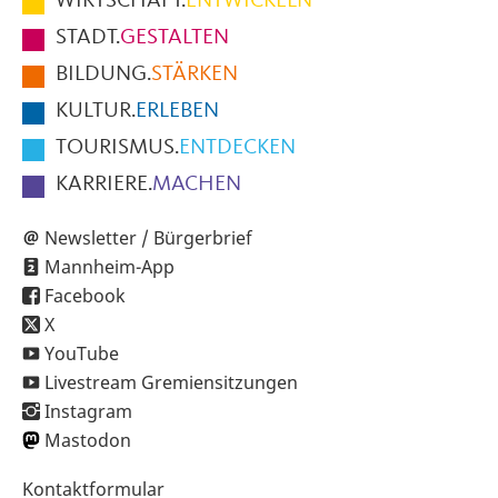
WIRTSCHAFT.
ENTWICKELN
Fußbereich
STADT.
GESTALTEN
der
BILDUNG.
STÄRKEN
Seite
KULTUR.
ERLEBEN
TOURISMUS.
ENTDECKEN
KARRIERE.
MACHEN
Newsletter / Bürgerbrief
Mannheim-App
Facebook
X
YouTube
Livestream Gremiensitzungen
Instagram
Mastodon
Sekundärnavigation
Kontaktformular