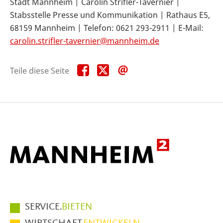
Stadt Mannheim | Carolin Strifler-Tavernier |
Stabsstelle Presse und Kommunikation | Rathaus E5,
68159 Mannheim | Telefon: 0621 293-2911 | E-Mail:
carolin.strifler-tavernier@mannheim.de
Teile
Teile
Teile
Teile diese Seite
diese
diese
diese
Seite
Seite
Seite
auf
auf
per
Facebook
X
E-
Mail
Hauptmenüpunkte
SERVICE.
BIETEN
im