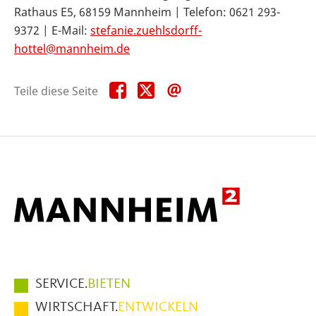
Rathaus E5, 68159 Mannheim | Telefon: 0621 293-
9372 | E-Mail:
stefanie.zuehlsdorff-
hottel@mannheim.de
Teile
Teile
Teile
Teile diese Seite
diese
diese
diese
Seite
Seite
Seite
auf
auf
per
Facebook
X
E-
Mail
Hauptmenüpunkte
SERVICE.
BIETEN
im
WIRTSCHAFT.
ENTWICKELN