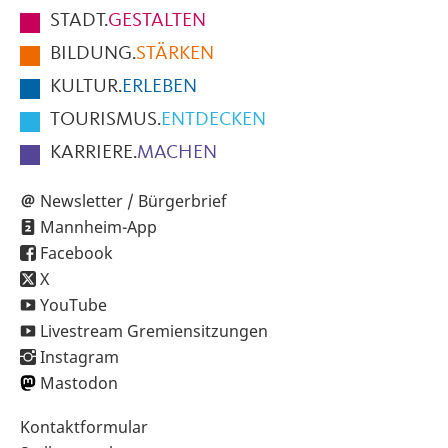
Fußbereich
STADT.
GESTALTEN
der
BILDUNG.
STÄRKEN
Seite
KULTUR.
ERLEBEN
TOURISMUS.
ENTDECKEN
KARRIERE.
MACHEN
Newsletter / Bürgerbrief
Mannheim-App
Facebook
X
YouTube
Livestream Gremiensitzungen
Instagram
Mastodon
Sekundärnavigation
Kontaktformular