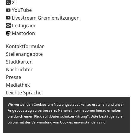
X
YouTube
Livestream Gremiensitzungen
Instagram
Mastodon
Sekundärnavigation
Kontaktformular
im
Stellenangebote
Fußbereich
Stadtkarten
Nachrichten
Presse
Mediathek
Leichte Sprache
Gebärdensprache
Wir verwenden Cookies um Nutzungsstatistiken zu erstellen und unser
Angebot stetig zu verbessern. Nähere Informationen hierzu erhalten
Sie durch einen Klick auf „Datenschutzerklärung“. Bitte bestätigen Sie,
ob Sie mit der Verwendung von Cookies einverstanden sind.