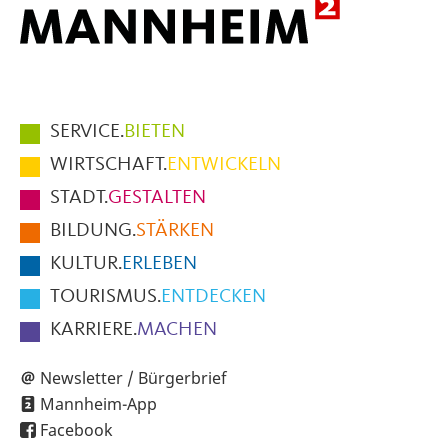
Hauptmenüpunkte
SERVICE.
BIETEN
im
WIRTSCHAFT.
ENTWICKELN
Fußbereich
STADT.
GESTALTEN
der
BILDUNG.
STÄRKEN
Seite
KULTUR.
ERLEBEN
TOURISMUS.
ENTDECKEN
KARRIERE.
MACHEN
Newsletter / Bürgerbrief
Mannheim-App
Facebook