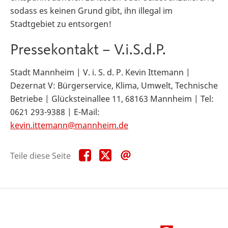
sodass es keinen Grund gibt, ihn illegal im
Stadtgebiet zu entsorgen!
Pressekontakt – V.i.S.d.P.
Stadt Mannheim | V. i. S. d. P. Kevin Ittemann |
Dezernat V: Bürgerservice, Klima, Umwelt, Technische
Betriebe | Glücksteinallee 11, 68163 Mannheim | Tel:
0621 293-9388 | E-Mail:
kevin.ittemann@mannheim.de
Teile
Teile
Teile
Teile diese Seite
diese
diese
diese
Seite
Seite
Seite
auf
auf
per
Facebook
X
E-
Mail