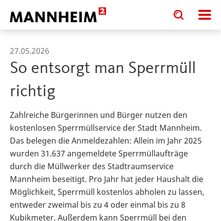
Toggle
Toggle
search
search
input
input
form
27.05.2026
So entsorgt man Sperrmüll
richtig
Zahlreiche Bürgerinnen und Bürger nutzen den
kostenlosen Sperrmüllservice der Stadt Mannheim.
Das belegen die Anmeldezahlen: Allein im Jahr 2025
wurden 31.637 angemeldete Sperrmüllaufträge
durch die Müllwerker des Stadtraumservice
Mannheim beseitigt. Pro Jahr hat jeder Haushalt die
Möglichkeit, Sperrmüll kostenlos abholen zu lassen,
entweder zweimal bis zu 4 oder einmal bis zu 8
Kubikmeter. Außerdem kann Sperrmüll bei den