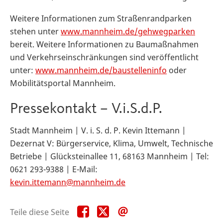
Weitere Informationen zum Straßenrandparken
stehen unter
www.mannheim.de/gehwegparken
bereit. Weitere Informationen zu Baumaßnahmen
und Verkehrseinschränkungen sind veröffentlicht
unter:
www.mannheim.de/baustelleninfo
oder
Mobilitätsportal Mannheim.
Pressekontakt – V.i.S.d.P.
Stadt Mannheim | V. i. S. d. P. Kevin Ittemann |
Dezernat V: Bürgerservice, Klima, Umwelt, Technische
Betriebe | Glücksteinallee 11, 68163 Mannheim | Tel:
0621 293-9388 | E-Mail:
kevin.ittemann@mannheim.de
Teile
Teile
Teile
Teile diese Seite
diese
diese
diese