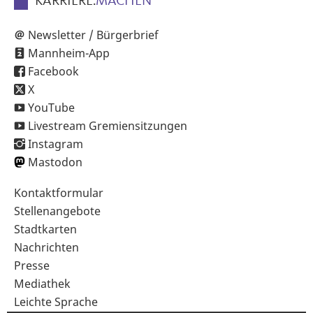
KARRIERE.
MACHEN
Newsletter / Bürgerbrief
Mannheim-App
Facebook
X
YouTube
Livestream Gremiensitzungen
Instagram
Mastodon
Sekundärnavigation
Kontaktformular
im
Stellenangebote
Fußbereich
Stadtkarten
Nachrichten
Presse
Mediathek
Leichte Sprache