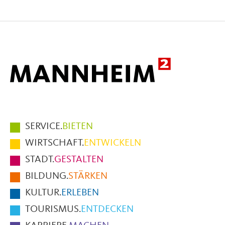
Seite
Seite
Seite
auf
auf
per
Facebook
X
E-
Mail
Hauptmenüpunkte
SERVICE.
BIETEN
im
WIRTSCHAFT.
ENTWICKELN
Fußbereich
STADT.
GESTALTEN
der
BILDUNG.
STÄRKEN
Seite
KULTUR.
ERLEBEN
TOURISMUS.
ENTDECKEN