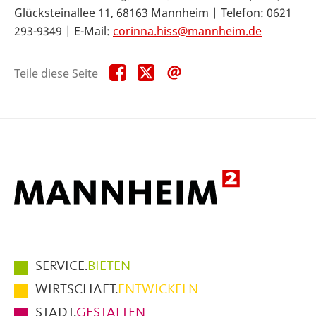
Glücksteinallee 11, 68163 Mannheim | Telefon: 0621
293-9349 | E-Mail:
corinna.hiss@mannheim.de
Teile
Teile
Teile
Teile diese Seite
diese
diese
diese
Seite
Seite
Seite
auf
auf
per
Facebook
X
E-
Mail
Hauptmenüpunkte
SERVICE.
BIETEN
im
WIRTSCHAFT.
ENTWICKELN
Fußbereich
STADT.
GESTALTEN