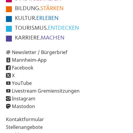
der
BILDUNG.
STÄRKEN
Seite
KULTUR.
ERLEBEN
TOURISMUS.
ENTDECKEN
KARRIERE.
MACHEN
Newsletter / Bürgerbrief
Mannheim-App
Facebook
X
YouTube
Livestream Gremiensitzungen
Instagram
Mastodon
Sekundärnavigation
Kontaktformular
im
Stellenangebote