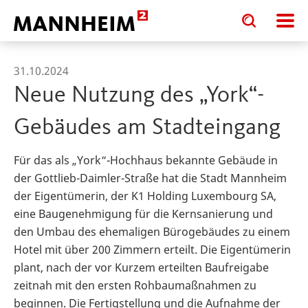
Toggle
Toggle
search
search
input
input
form
31.10.2024
Neue Nutzung des „York“-
Gebäudes am Stadteingang
Für das als „York“-Hochhaus bekannte Gebäude in
der Gottlieb-Daimler-Straße hat die Stadt Mannheim
der Eigentümerin, der K1 Holding Luxembourg SA,
eine Baugenehmigung für die Kernsanierung und
den Umbau des ehemaligen Bürogebäudes zu einem
Hotel mit über 200 Zimmern erteilt. Die Eigentümerin
plant, nach der vor Kurzem erteilten Baufreigabe
zeitnah mit den ersten Rohbaumaßnahmen zu
beginnen. Die Fertigstellung und die Aufnahme der