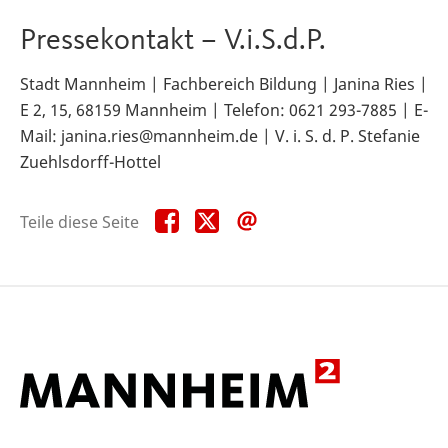
Pressekontakt – V.i.S.d.P.
Stadt Mannheim | Fachbereich Bildung | Janina Ries |
E 2, 15, 68159 Mannheim | Telefon: 0621 293-7885 | E-
Mail: janina.ries@mannheim.de | V. i. S. d. P. Stefanie
Zuehlsdorff-Hottel
Teile
Teile
Teile
Teile diese Seite
diese
diese
diese
Seite
Seite
Seite
auf
auf
per
Facebook
X
E-
Mail