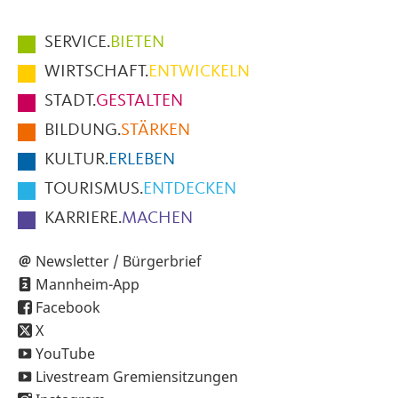
Hauptmenüpunkte
SERVICE.
BIETEN
im
WIRTSCHAFT.
ENTWICKELN
Fußbereich
STADT.
GESTALTEN
der
BILDUNG.
STÄRKEN
Seite
KULTUR.
ERLEBEN
TOURISMUS.
ENTDECKEN
KARRIERE.
MACHEN
Newsletter / Bürgerbrief
Mannheim-App
Facebook
X
YouTube
Livestream Gremiensitzungen