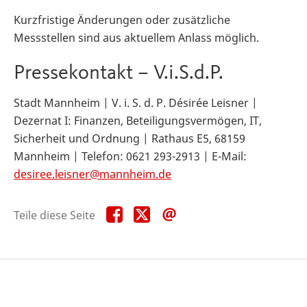
Kurzfristige Änderungen oder zusätzliche
Messstellen sind aus aktuellem Anlass möglich.
Pressekontakt – V.i.S.d.P.
Stadt Mannheim | V. i. S. d. P. Désirée Leisner |
Dezernat I: Finanzen, Beteiligungsvermögen, IT,
Sicherheit und Ordnung | Rathaus E5, 68159
Mannheim | Telefon: 0621 293-2913 | E-Mail:
desiree.leisner@mannheim.de
Teile
Teile
Teile
Teile diese Seite
diese
diese
diese
Seite
Seite
Seite
auf
auf
per
Facebook
X
E-
Mail