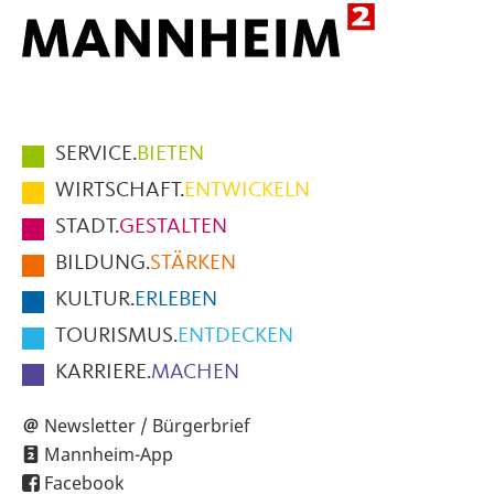
Hauptmenüpunkte
SERVICE.
BIETEN
im
WIRTSCHAFT.
ENTWICKELN
Fußbereich
STADT.
GESTALTEN
der
BILDUNG.
STÄRKEN
Seite
KULTUR.
ERLEBEN
TOURISMUS.
ENTDECKEN
KARRIERE.
MACHEN
Newsletter / Bürgerbrief
Mannheim-App
Facebook