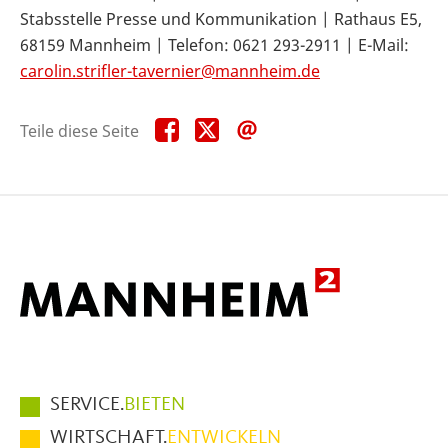
Stabsstelle Presse und Kommunikation | Rathaus E5,
68159 Mannheim | Telefon: 0621 293-2911 | E-Mail:
carolin.strifler-tavernier@mannheim.de
Teile
Teile
Teile
Teile diese Seite
diese
diese
diese
Seite
Seite
Seite
auf
auf
per
Facebook
X
E-
Mail
Hauptmenüpunkte
SERVICE.
BIETEN
im
WIRTSCHAFT.
ENTWICKELN