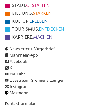
Fußbereich
STADT.
GESTALTEN
der
BILDUNG.
STÄRKEN
Seite
KULTUR.
ERLEBEN
TOURISMUS.
ENTDECKEN
KARRIERE.
MACHEN
Newsletter / Bürgerbrief
Mannheim-App
Facebook
X
YouTube
Livestream Gremiensitzungen
Instagram
Mastodon
Sekundärnavigation
Kontaktformular