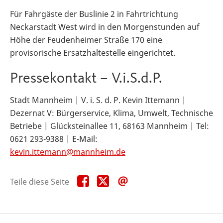
Für Fahrgäste der Buslinie 2 in Fahrtrichtung
Neckarstadt West wird in den Morgenstunden auf
Höhe der Feudenheimer Straße 170 eine
provisorische Ersatzhaltestelle eingerichtet.
Pressekontakt – V.i.S.d.P.
Stadt Mannheim | V. i. S. d. P. Kevin Ittemann |
Dezernat V: Bürgerservice, Klima, Umwelt, Technische
Betriebe | Glücksteinallee 11, 68163 Mannheim | Tel:
0621 293-9388 | E-Mail:
kevin.ittemann@mannheim.de
Teile
Teile
Teile
Teile diese Seite
diese
diese
diese
Seite
Seite
Seite
auf
auf
per
Facebook
X
E-
Mail