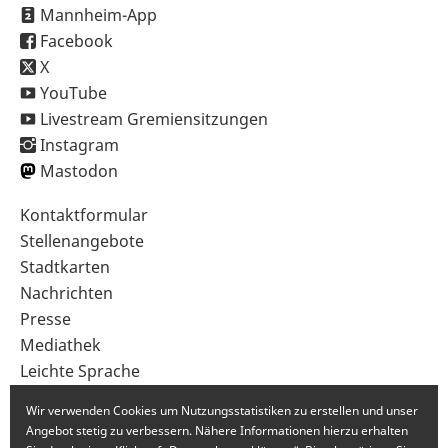
Mannheim-App
Facebook
X
YouTube
Livestream Gremiensitzungen
Instagram
Mastodon
Sekundärnavigation
Kontaktformular
im
Stellenangebote
Fußbereich
Stadtkarten
Nachrichten
Presse
Mediathek
Leichte Sprache
Gebärdensprache
Wir verwenden Cookies um Nutzungsstatistiken zu erstellen und unser
Angebot stetig zu verbessern. Nähere Informationen hierzu erhalten