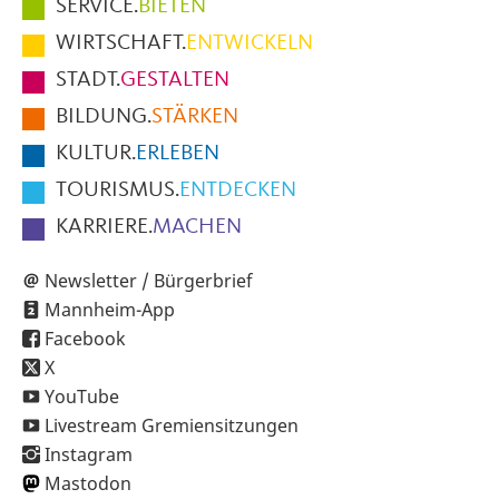
Hauptmenüpunkte
SERVICE.
BIETEN
im
WIRTSCHAFT.
ENTWICKELN
Fußbereich
STADT.
GESTALTEN
der
BILDUNG.
STÄRKEN
Seite
KULTUR.
ERLEBEN
TOURISMUS.
ENTDECKEN
KARRIERE.
MACHEN
Newsletter / Bürgerbrief
Mannheim-App
Facebook
X
YouTube
Livestream Gremiensitzungen
Instagram
Mastodon