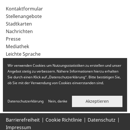
Sekundärnavigation
Kontaktformular
im
Stellenangebote
Fußbereich
Stadtkarten
Nachrichten
Presse
Mediathek
Leichte Sprache
Gebärdensprache
Wir verwenden Cookies um Nutzungsstatistiken zu erstellen und unser
Angebot stetig zu verbessern. Nähere Informationen hierzu erhalten
Sie durch einen Klick auf „Datenschutzerklärung“. Bitte bestätigen Sie,
ob Sie mit der Verwendung von Cookies einverstanden sind.
Akzeptieren
Datenschutzerklärung
Nein, danke
Barrierefreiheit
Cookie Richtlinie
Datenschutz
Impressum