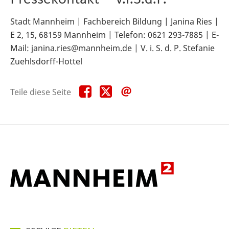
Stadt Mannheim | Fachbereich Bildung | Janina Ries |
E 2, 15, 68159 Mannheim | Telefon: 0621 293-7885 | E-
Mail: janina.ries@mannheim.de | V. i. S. d. P. Stefanie
Zuehlsdorff-Hottel
Teile
Teile
Teile
Teile diese Seite
diese
diese
diese
Seite
Seite
Seite
auf
auf
per
Facebook
X
E-
Mail