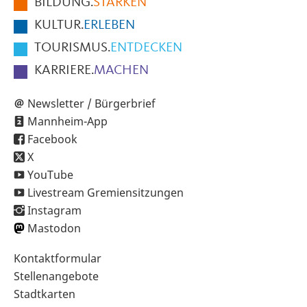
BILDUNG.
STÄRKEN
Seite
KULTUR.
ERLEBEN
TOURISMUS.
ENTDECKEN
KARRIERE.
MACHEN
Newsletter / Bürgerbrief
Mannheim-App
Facebook
X
YouTube
Livestream Gremiensitzungen
Instagram
Mastodon
Sekundärnavigation
Kontaktformular
im
Stellenangebote
Fußbereich
Stadtkarten