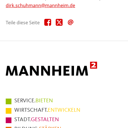
dirk.schuhmann@mannheim.de
Teile
Teile
Teile
Teile diese Seite
diese
diese
diese
Seite
Seite
Seite
auf
auf
per
Facebook
X
E-
Mail
Hauptmenüpunkte
SERVICE.
BIETEN
im
WIRTSCHAFT.
ENTWICKELN
Fußbereich
STADT.
GESTALTEN
der