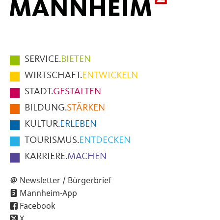
Hauptmenüpunkte
SERVICE.
BIETEN
im
WIRTSCHAFT.
ENTWICKELN
Fußbereich
STADT.
GESTALTEN
der
BILDUNG.
STÄRKEN
Seite
KULTUR.
ERLEBEN
TOURISMUS.
ENTDECKEN
KARRIERE.
MACHEN
Newsletter / Bürgerbrief
Mannheim-App
Facebook
X