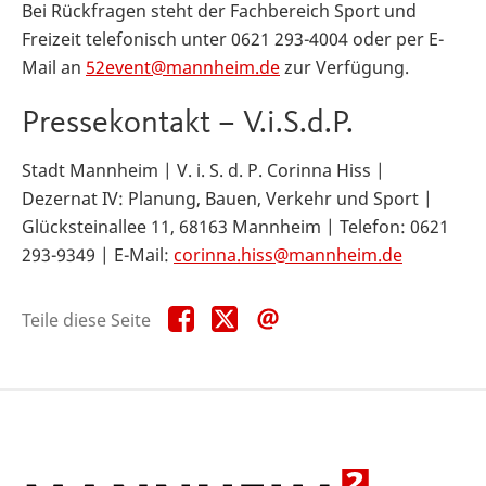
Bei Rückfragen steht der Fachbereich Sport und
Freizeit telefonisch unter 0621 293-4004 oder per E-
Mail an
52event@mannheim.de
zur Verfügung.
Pressekontakt – V.i.S.d.P.
Stadt Mannheim | V. i. S. d. P. Corinna Hiss |
Dezernat IV: Planung, Bauen, Verkehr und Sport |
Glücksteinallee 11, 68163 Mannheim | Telefon: 0621
293-9349 | E-Mail:
corinna.hiss@mannheim.de
Teile
Teile
Teile
Teile diese Seite
diese
diese
diese
Seite
Seite
Seite
auf
auf
per
Facebook
X
E-
Mail