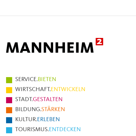
Seite
Seite
Seite
auf
auf
per
Facebook
X
E-
Mail
Hauptmenüpunkte
SERVICE.
BIETEN
im
WIRTSCHAFT.
ENTWICKELN
Fußbereich
STADT.
GESTALTEN
der
BILDUNG.
STÄRKEN
Seite
KULTUR.
ERLEBEN
TOURISMUS.
ENTDECKEN