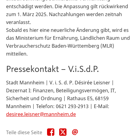
entschädigt werden. Die Anpassung gilt rückwirkend
zum 1. März 2025. Nachzahlungen werden zeitnah
veranlasst.
Sobald es hier eine neuerliche Änderung gibt, wird es
das Ministerium für Ernährung, Ländlichen Raum und
Verbraucherschutz Baden-Württemberg (MLR)
mitteilen.
Pressekontakt – V.i.S.d.P.
Stadt Mannheim | V. i. S. d. P. Désirée Leisner |
Dezernat I: Finanzen, Beteiligungsvermögen, IT,
Sicherheit und Ordnung | Rathaus E5, 68159
Mannheim | Telefon: 0621 293-2913 | E-Mail:
desiree.leisner@mannheim.de
Teile
Teile
Teile
Teile diese Seite
diese
diese
diese